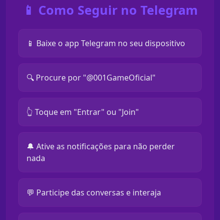
📱 Como Seguir no Telegram
📱 Baixe o app Telegram no seu dispositivo
🔍 Procure por "@001GameOficial"
👆 Toque em "Entrar" ou "Join"
🔔 Ative as notificações para não perder
nada
💬 Participe das conversas e interaja