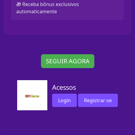
🎁 Receba bônus exclusivos
automaticamente
SEGUIR AGORA
Acessos
Login
Registrar-se