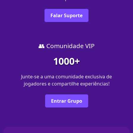
Falar Suporte
👥 Comunidade VIP
1000+
Junte-se a uma comunidade exclusiva de
jogadores e compartilhe experiências!
Entrar Grupo