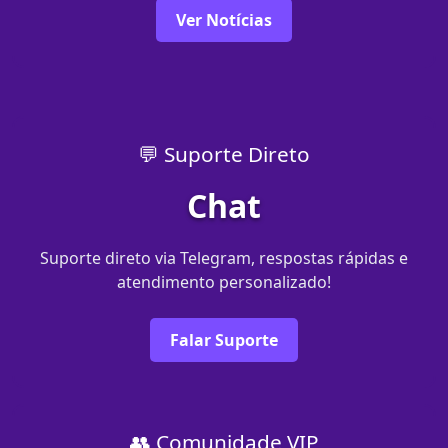
Ver Notícias
💬 Suporte Direto
Chat
Suporte direto via Telegram, respostas rápidas e
atendimento personalizado!
Falar Suporte
👥 Comunidade VIP