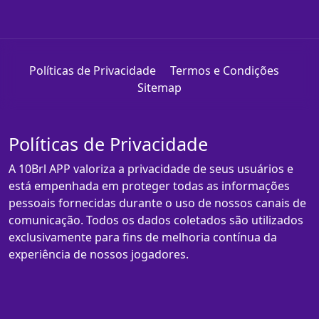
Políticas de Privacidade
Termos e Condições
Sitemap
Políticas de Privacidade
A 10Brl APP valoriza a privacidade de seus usuários e
está empenhada em proteger todas as informações
pessoais fornecidas durante o uso de nossos canais de
comunicação. Todos os dados coletados são utilizados
exclusivamente para fins de melhoria contínua da
experiência de nossos jogadores.