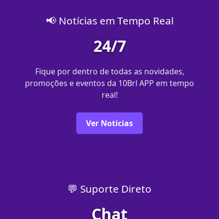
📢 Notícias em Tempo Real
24/7
Fique por dentro de todas as novidades,
promoções e eventos da 10Brl APP em tempo
real!
Ver Notícias
💬 Suporte Direto
Chat