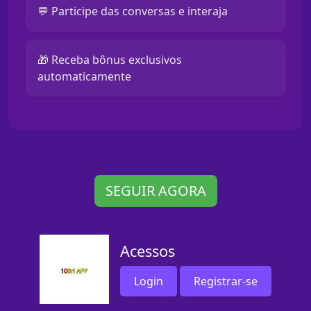
💬 Participe das conversas e interaja
🎁 Receba bônus exclusivos
automaticamente
SEGUIR AGORA
Acessos
Login
Registrar-se