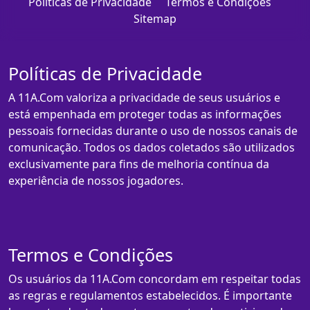
Políticas de Privacidade
Termos e Condições
Sitemap
Políticas de Privacidade
A 11A.Com valoriza a privacidade de seus usuários e
está empenhada em proteger todas as informações
pessoais fornecidas durante o uso de nossos canais de
comunicação. Todos os dados coletados são utilizados
exclusivamente para fins de melhoria contínua da
experiência de nossos jogadores.
Termos e Condições
Os usuários da 11A.Com concordam em respeitar todas
as regras e regulamentos estabelecidos. É importante