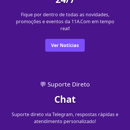
Fique por dentro de todas as novidades,
promoções e eventos da 11A.Com em tempo
real!
Ver Notícias
💬 Suporte Direto
Chat
Suporte direto via Telegram, respostas rápidas e
atendimento personalizado!