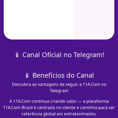
📱 Canal Oficial no Telegram!
📱 Benefícios do Canal
Descubra as vantagens de seguir a 11A.Com no
Telegram
A 11A.Com continua criando valor — a plataforma
11A.Com Brasil é centrada no cliente e caminha para ser
referência global em entretenimento.