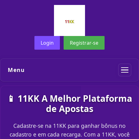
Login
Registrar-se
Menu
📱 11KK A Melhor Plataforma
de Apostas
Cadastre-se na 11KK para ganhar bônus no
cadastro e em cada recarga. Com a 11KK, você