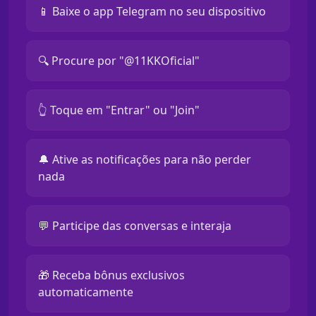
📱 Baixe o app Telegram no seu dispositivo
🔍 Procure por "@11KKOficial"
👆 Toque em "Entrar" ou "Join"
🔔 Ative as notificações para não perder
nada
💬 Participe das conversas e interaja
🎁 Receba bônus exclusivos
automaticamente