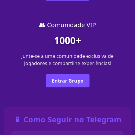
👥 Comunidade VIP
1000+
Junte-se a uma comunidade exclusiva de
jogadores e compartilhe experiências!
Entrar Grupo
📱 Como Seguir no Telegram