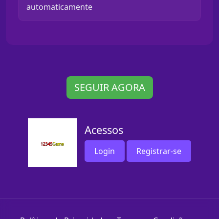
automaticamente
SEGUIR AGORA
Acessos
Login
Registrar-se