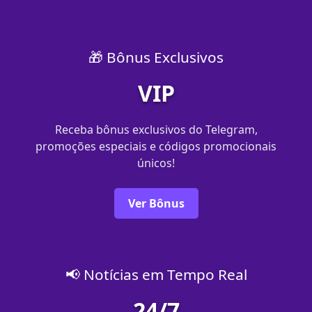
🎁 Bônus Exclusivos
VIP
Receba bônus exclusivos do Telegram,
promoções especiais e códigos promocionais
únicos!
Ver Bônus
📢 Notícias em Tempo Real
24/7