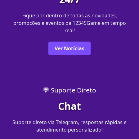
Fique por dentro de todas as novidades,
promoções e eventos da 12345Game em tempo
real!
Ver Notícias
💬 Suporte Direto
Chat
Suporte direto via Telegram, respostas rápidas e
atendimento personalizado!