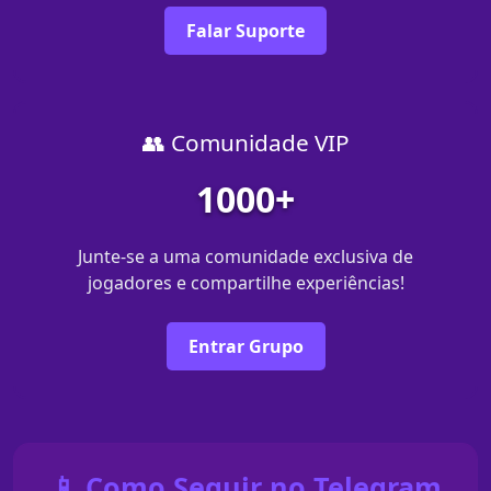
Falar Suporte
👥 Comunidade VIP
1000+
Junte-se a uma comunidade exclusiva de
jogadores e compartilhe experiências!
Entrar Grupo
📱 Como Seguir no Telegram