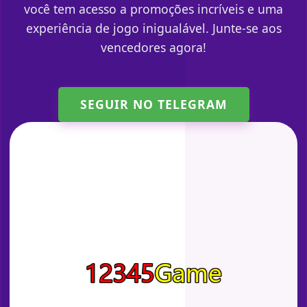
você tem acesso a promoções incríveis e uma
experiência de jogo inigualável. Junte-se aos
vencedores agora!
SEGUIR NO TELEGRAM