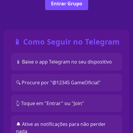
Entrar Grupo
📱 Como Seguir no Telegram
📱 Baixe o app Telegram no seu dispositivo
🔍 Procure por "@12345 GameOficial"
👆 Toque em "Entrar" ou "Join"
🔔 Ative as notificações para não perder
nada