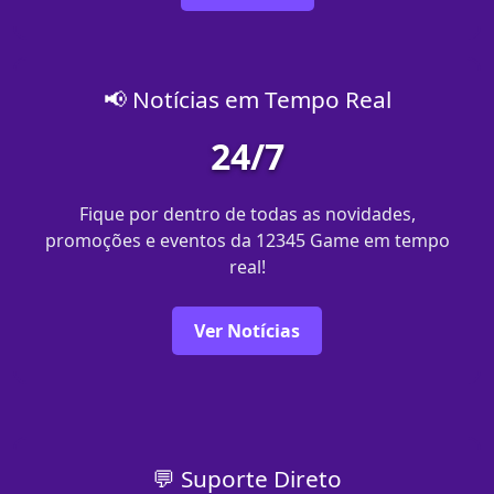
📢 Notícias em Tempo Real
24/7
Fique por dentro de todas as novidades,
promoções e eventos da 12345 Game em tempo
real!
Ver Notícias
💬 Suporte Direto