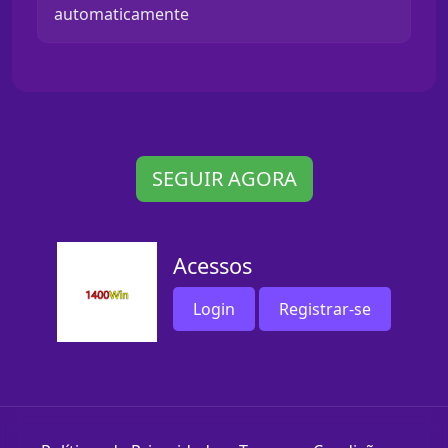
automaticamente
SEGUIR AGORA
Acessos
Login
Registrar-se