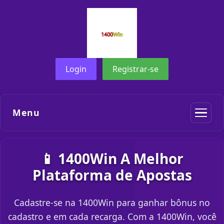
Login
Registrar-se
Menu
📱 1400Win A Melhor
Plataforma de Apostas
Cadastre-se na 1400Win para ganhar bônus no
cadastro e em cada recarga. Com a 1400Win, você