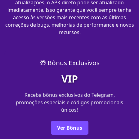
atualizações, o APK direto pode ser atualizado
imediatamente. Isso garante que você sempre tenha
acesso às versões mais recentes com as últimas
correções de bugs, melhorias de performance e novos
recursos.
🎁 Bônus Exclusivos
VIP
Receba bônus exclusivos do Telegram,
promoções especiais e códigos promocionais
únicos!
Ver Bônus