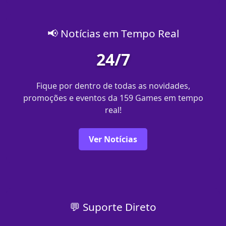
📢 Notícias em Tempo Real
24/7
Fique por dentro de todas as novidades,
promoções e eventos da 159 Games em tempo
real!
Ver Notícias
💬 Suporte Direto