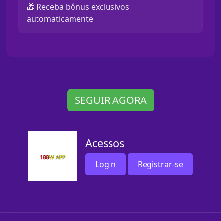
🎁 Receba bônus exclusivos
automaticamente
SEGUIR AGORA
Acessos
Login
Registrar-se