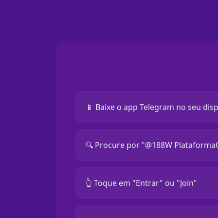
📱 Baixe o app Telegram no seu disp
🔍 Procure por "@188W PlataformaO
👆 Toque em "Entrar" ou "Join"