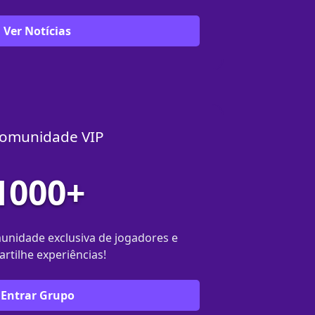
Ver Notícias
Comunidade VIP
1000+
unidade exclusiva de jogadores e
rtilhe experiências!
Entrar Grupo