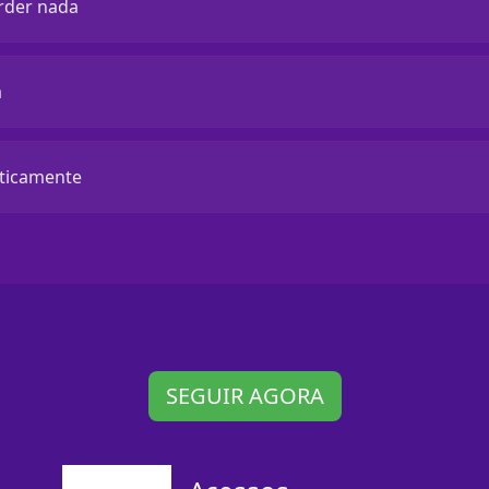
erder nada
a
aticamente
SEGUIR AGORA