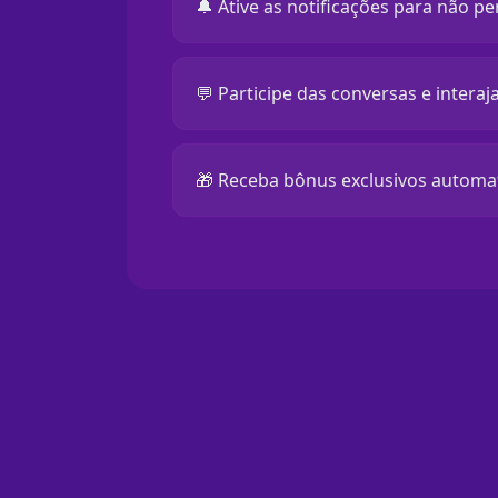
🔔 Ative as notificações para não p
💬 Participe das conversas e interaj
🎁 Receba bônus exclusivos autom