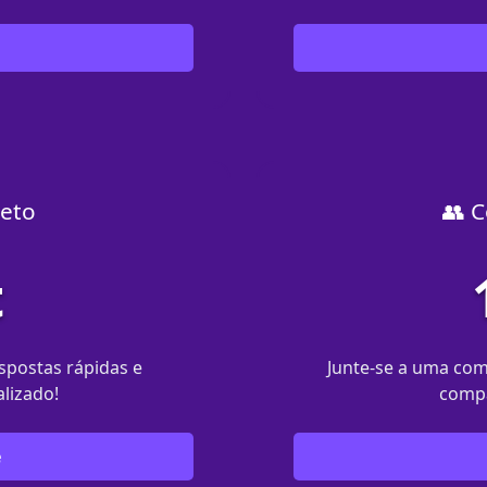
reto
👥 
t
espostas rápidas e
Junte-se a uma com
lizado!
compa
e