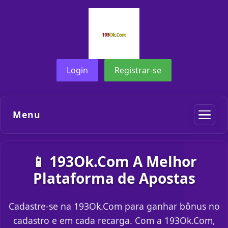
Login
Registrar-se
Menu
📱 193Ok.Com A Melhor
Plataforma de Apostas
Cadastre-se na 193Ok.Com para ganhar bônus no
cadastro e em cada recarga. Com a 193Ok.Com,