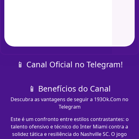
📱 Canal Oficial no Telegram!
📱 Benefícios do Canal
Descubra as vantagens de seguir a 193Ok.Com no
Telegram
Este é um confronto entre estilos contrastantes: o
talento ofensivo e técnico do Inter Miami contra a
solidez tática e resiliência do Nashville SC. O jogo