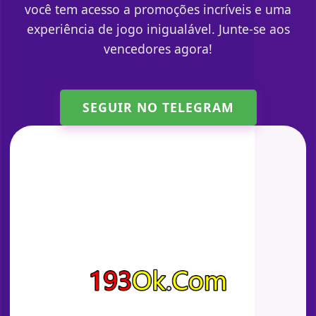
você tem acesso a promoções incríveis e uma
experiência de jogo inigualável. Junte-se aos
vencedores agora!
SEGUIR NO TELEGRAM