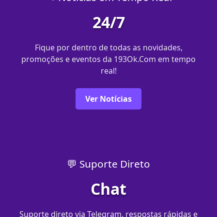
24/7
Fique por dentro de todas as novidades,
promoções e eventos da 193Ok.Com em tempo
real!
Ver Notícias
💬 Suporte Direto
Chat
Suporte direto via Telegram, respostas rápidas e