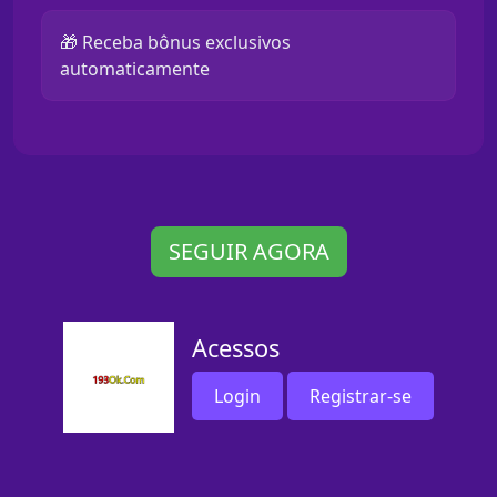
🎁 Receba bônus exclusivos
automaticamente
SEGUIR AGORA
Acessos
Login
Registrar-se