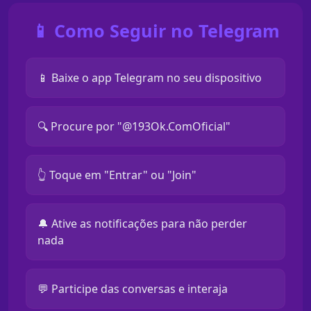
📱 Como Seguir no Telegram
📱 Baixe o app Telegram no seu dispositivo
🔍 Procure por "@193Ok.ComOficial"
👆 Toque em "Entrar" ou "Join"
🔔 Ative as notificações para não perder
nada
💬 Participe das conversas e interaja