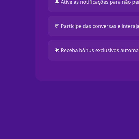
🔔 Ative as notificações para não p
💬 Participe das conversas e interaj
🎁 Receba bônus exclusivos autom