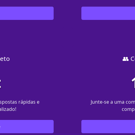
reto
👥 
t
espostas rápidas e
Junte-se a uma com
lizado!
compa
e