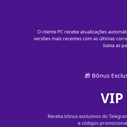
O cliente PC recebe atualizações automát
versões mais recentes com as últimas corre
baixa as p
🎁 Bônus Exclu
VIP
Receba bônus exclusivos do Telegra
e códigos promocionai