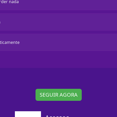
erder nada
a
aticamente
SEGUIR AGORA