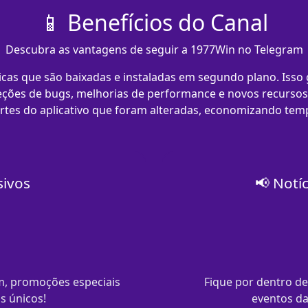
📱 Benefícios do Canal
Descubra as vantagens de seguir a 1977Win no Telegram
icas que são baixadas e instaladas em segundo plano. Iss
ções de bugs, melhorias de performance e novos recursos. 
artes do aplicativo que foram alteradas, economizando tem
sivos
📢 Notí
m, promoções especiais
Fique por dentro d
s únicos!
eventos da