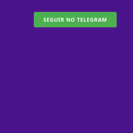
SEGUIR NO TELEGRAM