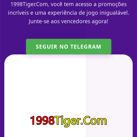
1998Tiger.Com, você tem acesso a promoções
incríveis e uma experiência de jogo inigualável.
Junte-se aos vencedores agora!
SEGUIR NO TELEGRAM