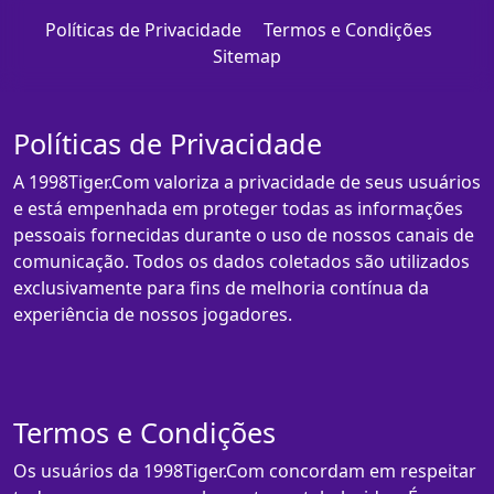
Políticas de Privacidade
Termos e Condições
Sitemap
Políticas de Privacidade
A 1998Tiger.Com valoriza a privacidade de seus usuários
e está empenhada em proteger todas as informações
pessoais fornecidas durante o uso de nossos canais de
comunicação. Todos os dados coletados são utilizados
exclusivamente para fins de melhoria contínua da
experiência de nossos jogadores.
Termos e Condições
Os usuários da 1998Tiger.Com concordam em respeitar