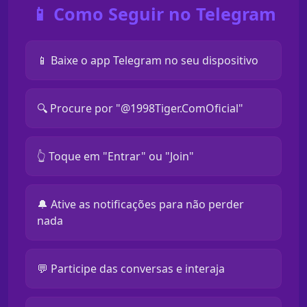
📱 Como Seguir no Telegram
📱 Baixe o app Telegram no seu dispositivo
🔍 Procure por "@1998Tiger.ComOficial"
👆 Toque em "Entrar" ou "Join"
🔔 Ative as notificações para não perder
nada
💬 Participe das conversas e interaja