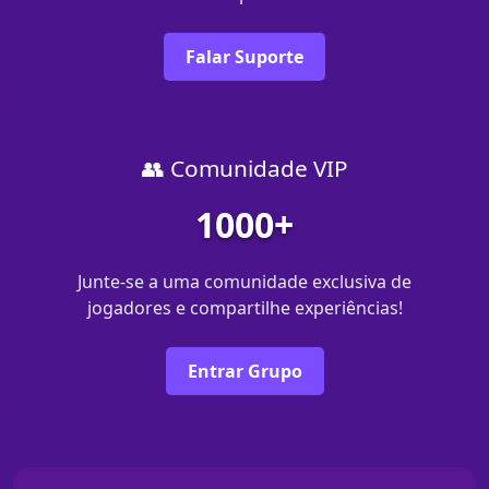
Falar Suporte
👥 Comunidade VIP
1000+
Junte-se a uma comunidade exclusiva de
jogadores e compartilhe experiências!
Entrar Grupo