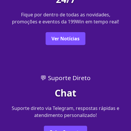
Fique por dentro de todas as novidades,
promoções e eventos da 199Win em tempo real!
Ver Notícias
💬 Suporte Direto
Chat
Suporte direto via Telegram, respostas rápidas e
atendimento personalizado!