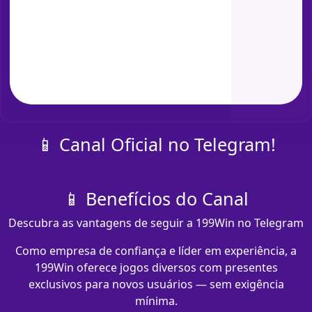
📱 Canal Oficial no Telegram!
📱 Benefícios do Canal
Descubra as vantagens de seguir a 199Win no Telegram
Como empresa de confiança e líder em experiência, a
199Win oferece jogos diversos com presentes
exclusivos para novos usuários — sem exigência
mínima.