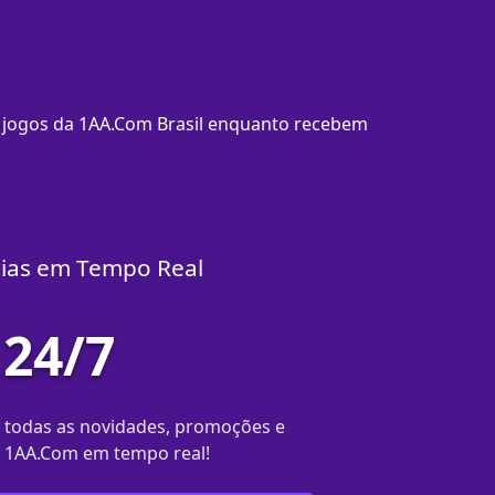
 jogos da 1AA.Com Brasil enquanto recebem
cias em Tempo Real
24/7
e todas as novidades, promoções e
 1AA.Com em tempo real!