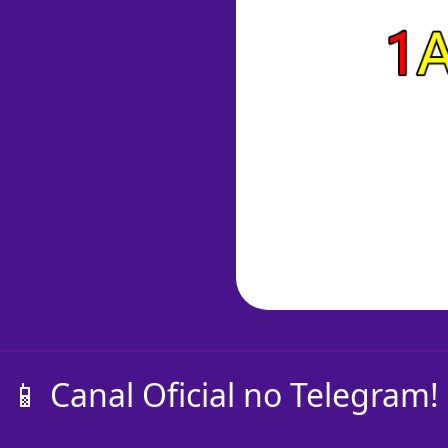
📱 Canal Oficial no Telegram!