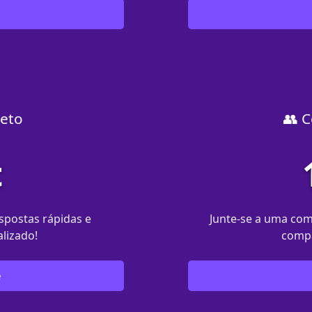
reto
👥 
t
espostas rápidas e
Junte-se a uma com
lizado!
compa
e