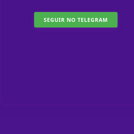
SEGUIR NO TELEGRAM