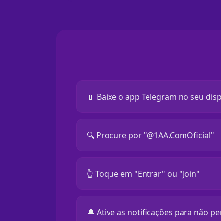
📱 Baixe o app Telegram no seu disp
🔍 Procure por "@1AA.ComOficial"
👆 Toque em "Entrar" ou "Join"
🔔 Ative as notificações para não p