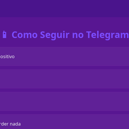
📱 Como Seguir no Telegram
ositivo
erder nada