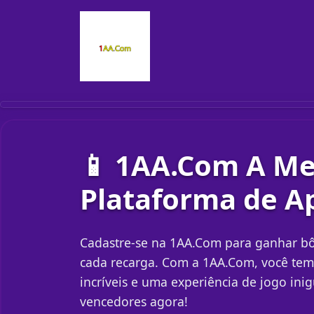
📱 1AA.Com A Me
Plataforma de A
Cadastre-se na 1AA.Com para ganhar b
cada recarga. Com a 1AA.Com, você te
incríveis e uma experiência de jogo inig
vencedores agora!