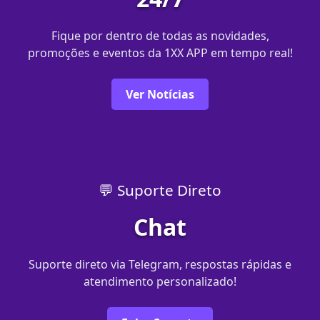
Fique por dentro de todas as novidades,
promoções e eventos da 1XX APP em tempo real!
Ver Notícias
💬 Suporte Direto
Chat
Suporte direto via Telegram, respostas rápidas e
atendimento personalizado!