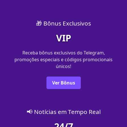
🎁 Bônus Exclusivos
VIP
Receba bônus exclusivos do Telegram,
promoções especiais e códigos promocionais
únicos!
Ver Bônus
📢 Notícias em Tempo Real
24/7