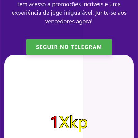
tem acesso a promoções incríveis e uma
experiência de jogo inigualável. Junte-se aos
vencedores agora!
SEGUIR NO TELEGRAM