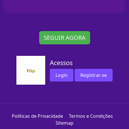
SEGUIR AGORA
Acessos
Login
Registrar-se
Políticas de Privacidade
Termos e Condições
Sitemap