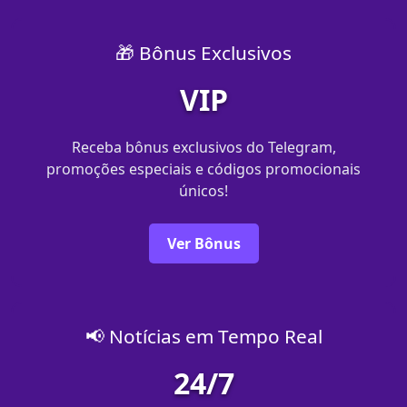
🎁 Bônus Exclusivos
VIP
Receba bônus exclusivos do Telegram,
promoções especiais e códigos promocionais
únicos!
Ver Bônus
📢 Notícias em Tempo Real
24/7