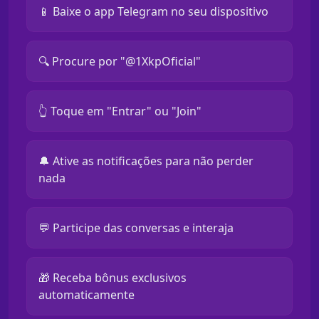
📱 Baixe o app Telegram no seu dispositivo
🔍 Procure por "@1XkpOficial"
👆 Toque em "Entrar" ou "Join"
🔔 Ative as notificações para não perder
nada
💬 Participe das conversas e interaja
🎁 Receba bônus exclusivos
automaticamente