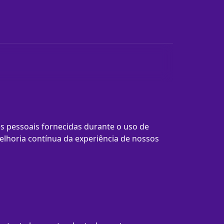
s pessoais fornecidas durante o uso de
elhoria contínua da experiência de nossos