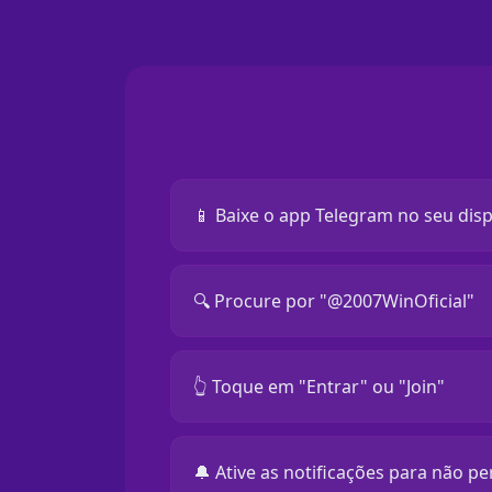
📱 Baixe o app Telegram no seu disp
🔍 Procure por "@2007WinOficial"
👆 Toque em "Entrar" ou "Join"
🔔 Ative as notificações para não p