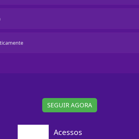
a
aticamente
SEGUIR AGORA
Acessos