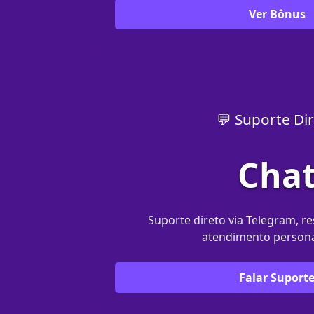
Ver Bônus
💬 Suporte Di
Cha
Suporte direto via Telegram, r
atendimento persona
Falar Suport