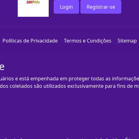
Login
Registrar-se
Políticas de Privacidade
Termos e Condições
Sitemap
de
suários e está empenhada em proteger todas as informaçõe
os coletados são utilizados exclusivamente para fins de m