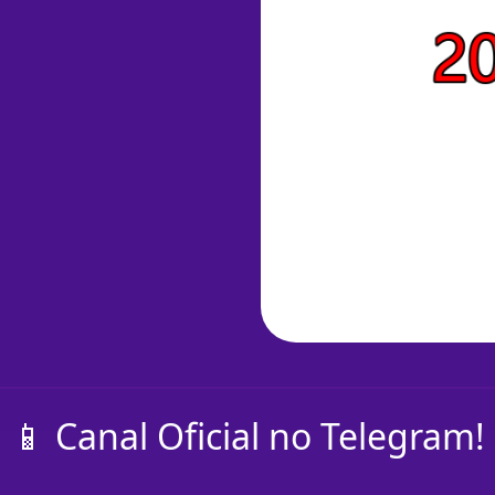
📱 Canal Oficial no Telegram!