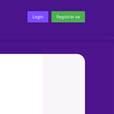
Login
Registrar-se