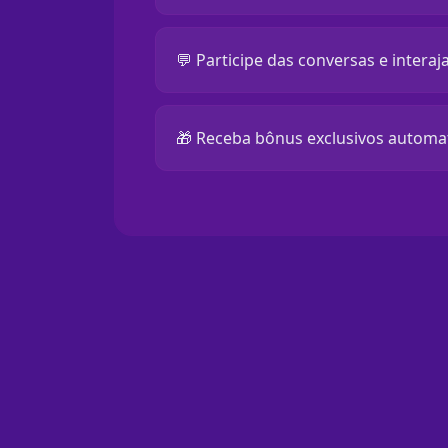
💬 Participe das conversas e interaj
🎁 Receba bônus exclusivos autom