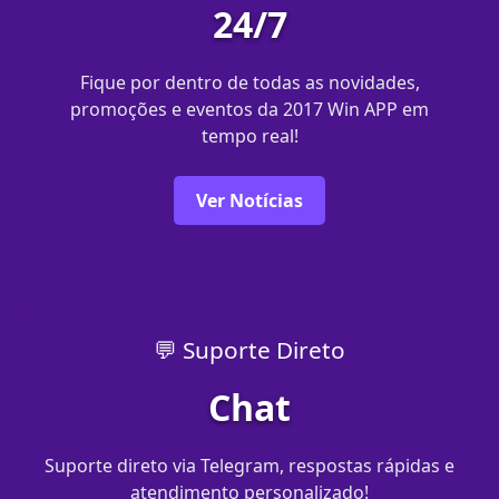
24/7
Fique por dentro de todas as novidades,
promoções e eventos da 2017 Win APP em
tempo real!
Ver Notícias
💬 Suporte Direto
Chat
Suporte direto via Telegram, respostas rápidas e
atendimento personalizado!