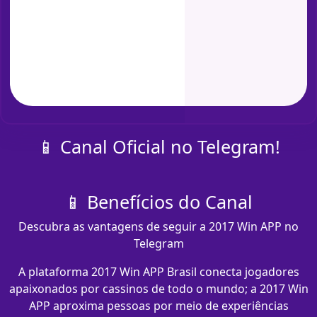
📱 Canal Oficial no Telegram!
📱 Benefícios do Canal
Descubra as vantagens de seguir a 2017 Win APP no
Telegram
A plataforma 2017 Win APP Brasil conecta jogadores
apaixonados por cassinos de todo o mundo; a 2017 Win
APP aproxima pessoas por meio de experiências