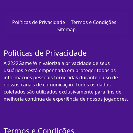
Políticas de Privacidade
Termos e Condições
Sitemap
Políticas de Privacidade
A 2222Game Win valoriza a privacidade de seus
usuários e está empenhada em proteger todas as
informações pessoais fornecidas durante o uso de
nossos canais de comunicação. Todos os dados
coletados são utilizados exclusivamente para fins de
melhoria contínua da experiência de nossos jogadores.
Termos e Condições