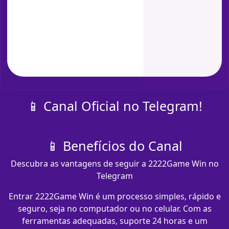
📱 Canal Oficial no Telegram!
📱 Benefícios do Canal
Descubra as vantagens de seguir a 2222Game Win no
Telegram
Entrar 2222Game Win é um processo simples, rápido e
seguro, seja no computador ou no celular. Com as
ferramentas adequadas, suporte 24 horas e um