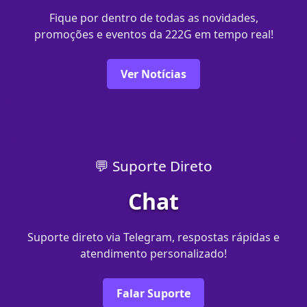
Fique por dentro de todas as novidades,
promoções e eventos da 222G em tempo real!
Ver Notícias
💬 Suporte Direto
Chat
Suporte direto via Telegram, respostas rápidas e
atendimento personalizado!
Falar Suporte