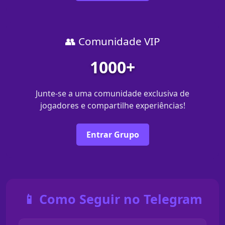
👥 Comunidade VIP
1000+
Junte-se a uma comunidade exclusiva de
jogadores e compartilhe experiências!
Entrar Grupo
📱 Como Seguir no Telegram