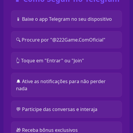
📱 Baixe o app Telegram no seu dispositivo
🔍 Procure por "@222Game.ComOficial"
👆 Toque em "Entrar" ou "Join"
🔔 Ative as notificações para não perder
nada
💬 Participe das conversas e interaja
🎁 Receba bônus exclusivos