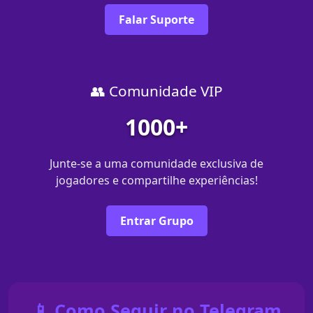
Falar Suporte
👥 Comunidade VIP
1000+
Junte-se a uma comunidade exclusiva de
jogadores e compartilhe experiências!
Entrar Grupo
📱 Como Seguir no Telegram