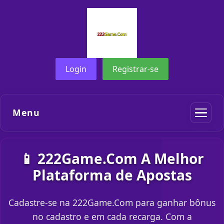
Login
Registrar-se
Menu
📱 222Game.Com A Melhor
Plataforma de Apostas
Cadastre-se na 222Game.Com para ganhar bônus
no cadastro e em cada recarga. Com a