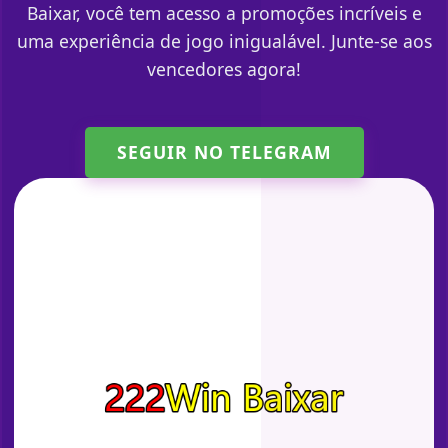
Baixar, você tem acesso a promoções incríveis e
uma experiência de jogo inigualável. Junte-se aos
vencedores agora!
SEGUIR NO TELEGRAM