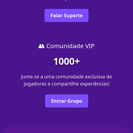
Falar Suporte
👥 Comunidade VIP
1000+
Junte-se a uma comunidade exclusiva de
jogadores e compartilhe experiências!
Entrar Grupo