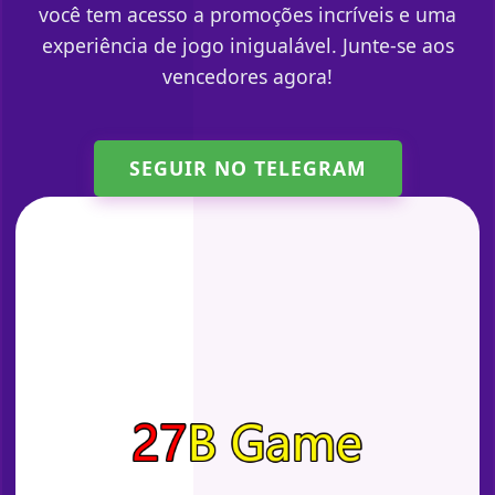
você tem acesso a promoções incríveis e uma
experiência de jogo inigualável. Junte-se aos
vencedores agora!
SEGUIR NO TELEGRAM