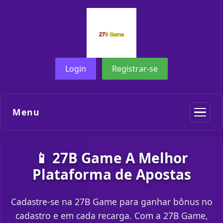
Login
Registrar-se
Menu
📱 27B Game A Melhor
Plataforma de Apostas
Cadastre-se na 27B Game para ganhar bônus no
cadastro e em cada recarga. Com a 27B Game,