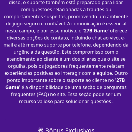
disso, o suporte também está preparado para lidar
com questões relacionadas a fraudes ou
comportamentos suspeitos, promovendo um ambiente
de jogo seguro e confiável. A comunicação é essencial
neste campo, e por esse motivo, o '
27B Game
' oferece
diversas opções de contato, incluindo chat ao vivo, e-
mail e até mesmo suporte por telefone, dependendo da
urgência da questão. Este compromisso com o
atendimento ao cliente é um dos pilares que o site se
orgulha, pois os jogadores frequentemente relatam
experiências positivas ao interagir com a equipe. Outro
ponto importante sobre o suporte ao cliente no '
27B
Game
' é a disponibilidade de uma seção de perguntas
frequentes (FAQ) no site. Essa seção pode ser um
recurso valioso para solucionar questões .
🎁 Bônus Exclusivos