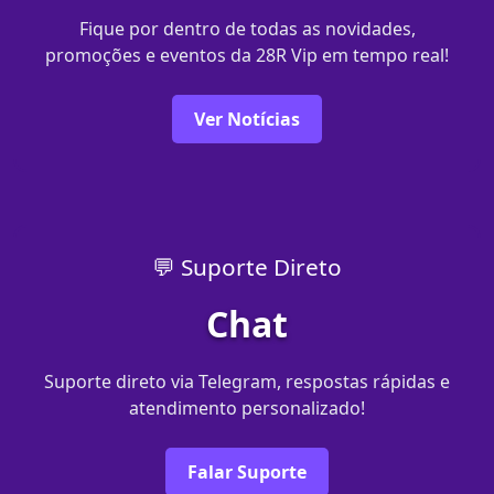
Fique por dentro de todas as novidades,
promoções e eventos da 28R Vip em tempo real!
Ver Notícias
💬 Suporte Direto
Chat
Suporte direto via Telegram, respostas rápidas e
atendimento personalizado!
Falar Suporte