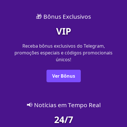
🎁 Bônus Exclusivos
VIP
Receba bônus exclusivos do Telegram,
promoções especiais e códigos promocionais
únicos!
Ver Bônus
📢 Notícias em Tempo Real
24/7