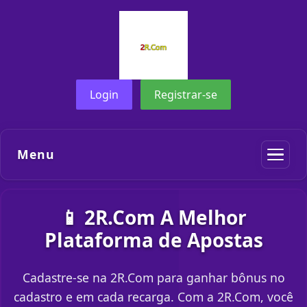
Login
Registrar-se
Menu
📱 2R.Com A Melhor
Plataforma de Apostas
Cadastre-se na 2R.Com para ganhar bônus no
cadastro e em cada recarga. Com a 2R.Com, você