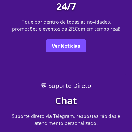
24/7
Fique por dentro de todas as novidades,
promoções e eventos da 2R.Com em tempo real!
Ver Notícias
💬 Suporte Direto
Chat
Suporte direto via Telegram, respostas rápidas e
atendimento personalizado!