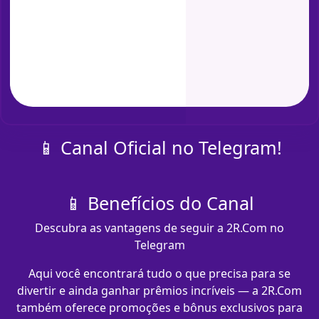
📱 Canal Oficial no Telegram!
📱 Benefícios do Canal
Descubra as vantagens de seguir a 2R.Com no
Telegram
Aqui você encontrará tudo o que precisa para se
divertir e ainda ganhar prêmios incríveis — a 2R.Com
também oferece promoções e bônus exclusivos para