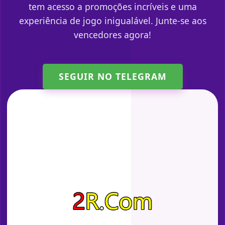
tem acesso a promoções incríveis e uma
experiência de jogo inigualável. Junte-se aos
vencedores agora!
SEGUIR NO TELEGRAM