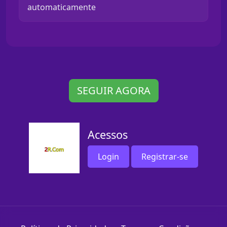
automaticamente
SEGUIR AGORA
Acessos
Login
Registrar-se