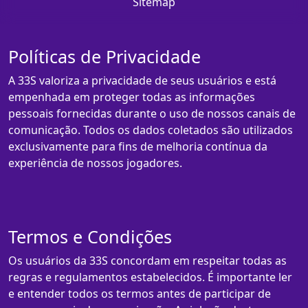
Sitemap
Políticas de Privacidade
A 33S valoriza a privacidade de seus usuários e está
empenhada em proteger todas as informações
pessoais fornecidas durante o uso de nossos canais de
comunicação. Todos os dados coletados são utilizados
exclusivamente para fins de melhoria contínua da
experiência de nossos jogadores.
Termos e Condições
Os usuários da 33S concordam em respeitar todas as
regras e regulamentos estabelecidos. É importante ler
e entender todos os termos antes de participar de