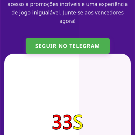
acesso a promoções incríveis e uma experiência
de jogo inigualável. Junte-se aos vencedores
agora!
SEGUIR NO TELEGRAM