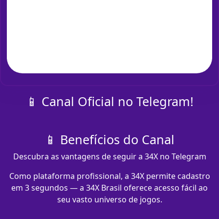
📱 Canal Oficial no Telegram!
📱 Benefícios do Canal
Descubra as vantagens de seguir a 34X no Telegram
Como plataforma profissional, a 34X permite cadastro
em 3 segundos — a 34X Brasil oferece acesso fácil ao
seu vasto universo de jogos.