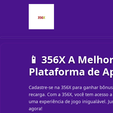
📱 356X A Melho
Plataforma de A
Cadastre-se na 356X para ganhar bônus
recarga. Com a 356X, você tem acesso a
uma experiência de jogo inigualável. J
agora!