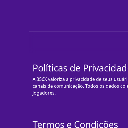
Políticas de Privacida
A 356X valoriza a privacidade de seus usuá
canais de comunicação. Todos os dados cole
jogadores.
Termos e Condições