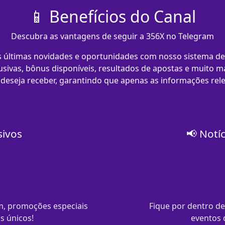
📱 Benefícios do Canal
Descubra as vantagens de seguir a 356X no Telegram
últimas novidades e oportunidades com nosso sistema de 
usivas, bônus disponíveis, resultados de apostas e muito 
o deseja receber, garantindo que apenas as informações re
sivos
📢 Notí
m, promoções especiais
Fique por dentro d
s únicos!
eventos 