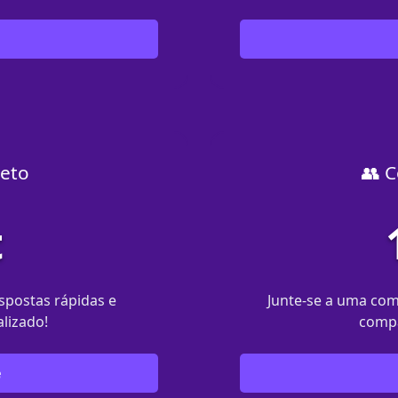
reto
👥 
t
espostas rápidas e
Junte-se a uma com
lizado!
compa
e