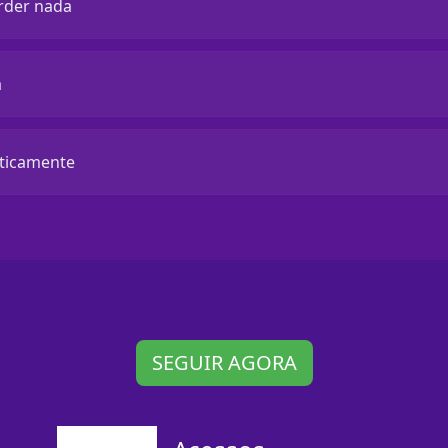
erder nada
a
aticamente
SEGUIR AGORA