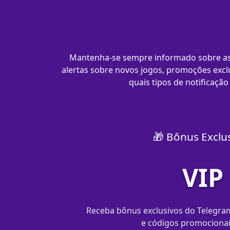
Mantenha-se sempre informado sobre as 
alertas sobre novos jogos, promoções excl
quais tipos de notificaçã
🎁 Bônus Exclu
VIP
Receba bônus exclusivos do Telegra
e códigos promocionai