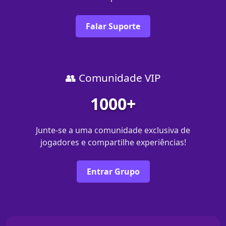
Falar Suporte
👥 Comunidade VIP
1000+
Junte-se a uma comunidade exclusiva de
jogadores e compartilhe experiências!
Entrar Grupo