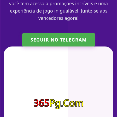
você tem acesso a promoções incríveis e uma
experiência de jogo inigualável. Junte-se aos
vencedores agora!
SEGUIR NO TELEGRAM