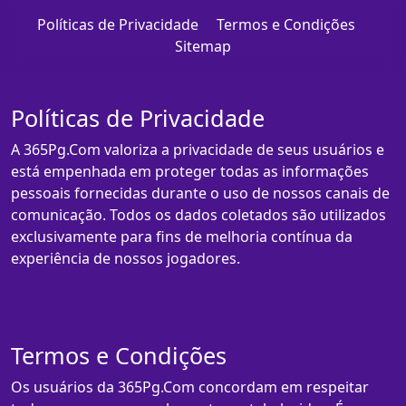
Políticas de Privacidade
Termos e Condições
Sitemap
Políticas de Privacidade
A 365Pg.Com valoriza a privacidade de seus usuários e
está empenhada em proteger todas as informações
pessoais fornecidas durante o uso de nossos canais de
comunicação. Todos os dados coletados são utilizados
exclusivamente para fins de melhoria contínua da
experiência de nossos jogadores.
Termos e Condições
Os usuários da 365Pg.Com concordam em respeitar