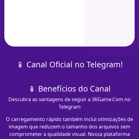
📱 Canal Oficial no Telegram!
📱 Benefícios do Canal
Descubra as vantagens de seguir a 36Game.Com no
Telegram
O carregamento rápido também inclui otimizações de
imagem que reduzem o tamanho dos arquivos sem
comprometer a qualidade visual. Nossa plataforma