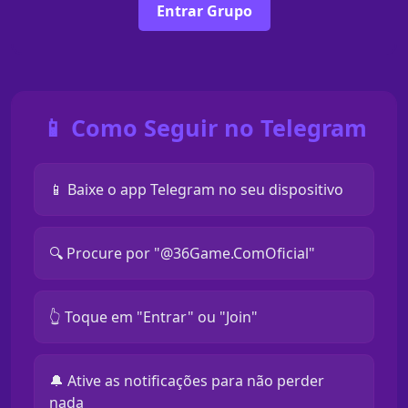
Entrar Grupo
📱 Como Seguir no Telegram
📱 Baixe o app Telegram no seu dispositivo
🔍 Procure por "@36Game.ComOficial"
👆 Toque em "Entrar" ou "Join"
🔔 Ative as notificações para não perder
nada