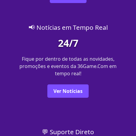
📢 Notícias em Tempo Real
24/7
Fique por dentro de todas as novidades,
promoções e eventos da 36Game.Com em
tempo real!
Ver Notícias
💬 Suporte Direto