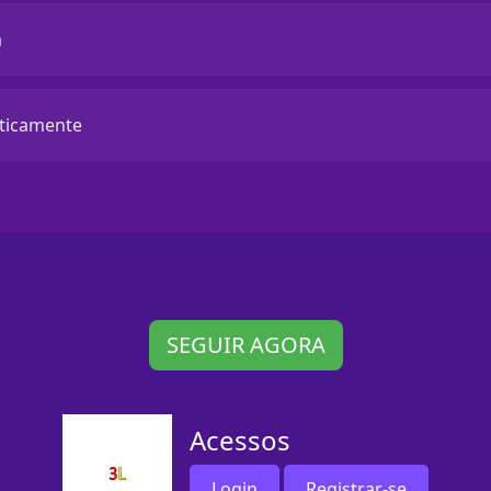
a
aticamente
SEGUIR AGORA
Acessos
Login
Registrar-se