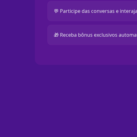
💬 Participe das conversas e interaj
🎁 Receba bônus exclusivos autom