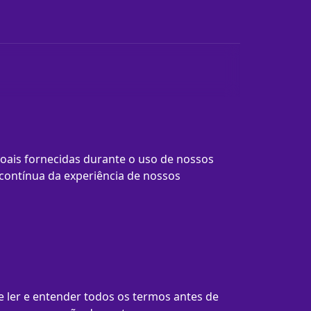
oais fornecidas durante o uso de nossos
 contínua da experiência de nossos
 ler e entender todos os termos antes de