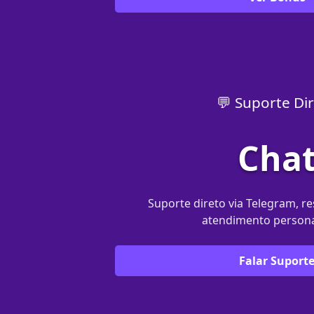
💬 Suporte Di
Cha
Suporte direto via Telegram, r
atendimento persona
Falar Suport