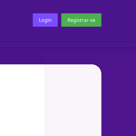
Login
Registrar-se