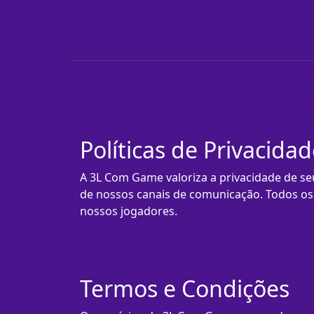
Políticas de Privacida
A 3L Com Game valoriza a privacidade de s
de nossos canais de comunicação. Todos os 
nossos jogadores.
Termos e Condições