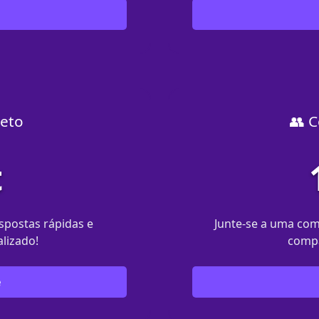
reto
👥 
t
espostas rápidas e
Junte-se a uma com
lizado!
compa
e