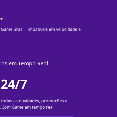
am
ame Brasil , imbatíveis em velocidade e
cias em Tempo Real
24/7
e todas as novidades, promoções e
L Com Game em tempo real!