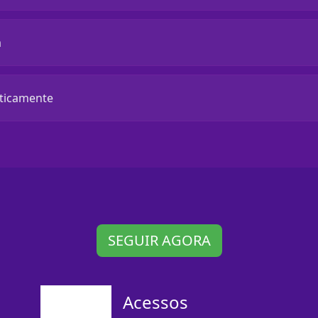
a
aticamente
SEGUIR AGORA
Acessos