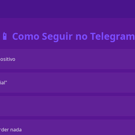
📱 Como Seguir no Telegram
ositivo
al"
erder nada