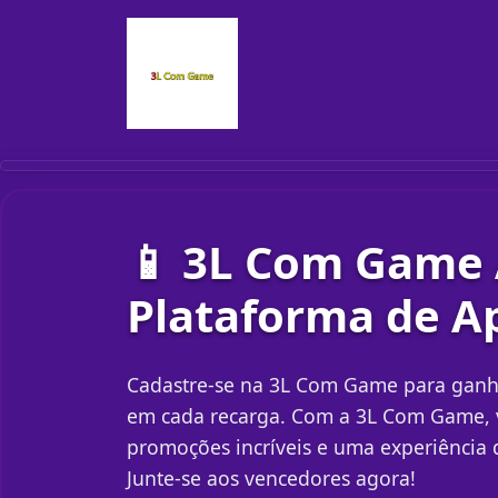
📱 3L Com Game 
Plataforma de A
Cadastre-se na 3L Com Game para ganh
em cada recarga. Com a 3L Com Game, 
promoções incríveis e uma experiência d
Junte-se aos vencedores agora!