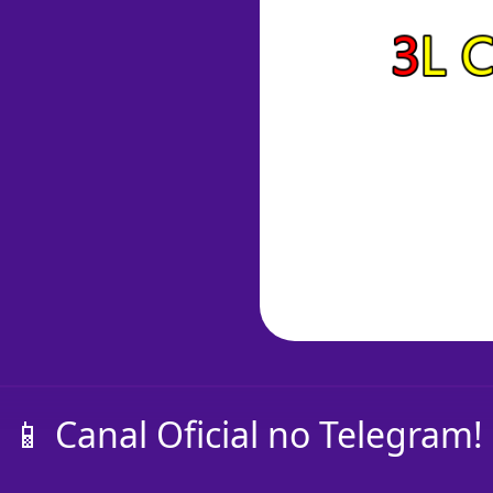
📱 Canal Oficial no Telegram!