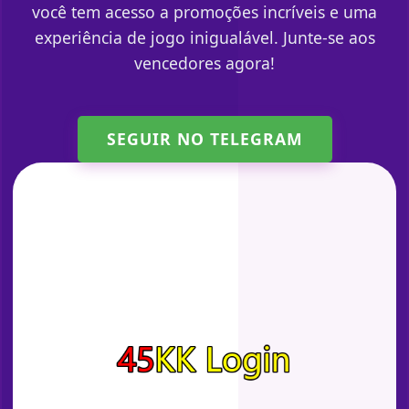
você tem acesso a promoções incríveis e uma
experiência de jogo inigualável. Junte-se aos
vencedores agora!
SEGUIR NO TELEGRAM