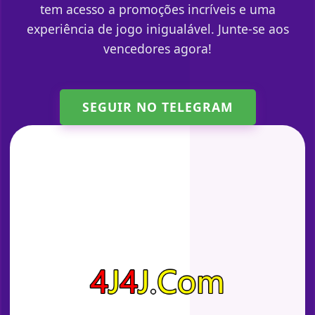
tem acesso a promoções incríveis e uma
experiência de jogo inigualável. Junte-se aos
vencedores agora!
SEGUIR NO TELEGRAM