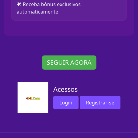
🎁 Receba bônus exclusivos
automaticamente
SEGUIR AGORA
Acessos
Login
Registrar-se