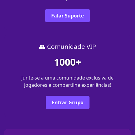
Falar Suporte
👥 Comunidade VIP
1000+
Junte-se a uma comunidade exclusiva de
jogadores e compartilhe experiências!
Entrar Grupo