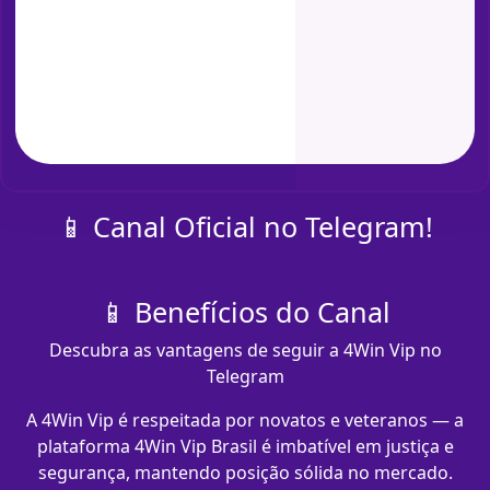
📱 Canal Oficial no Telegram!
📱 Benefícios do Canal
Descubra as vantagens de seguir a 4Win Vip no
Telegram
A 4Win Vip é respeitada por novatos e veteranos — a
plataforma 4Win Vip Brasil é imbatível em justiça e
segurança, mantendo posição sólida no mercado.