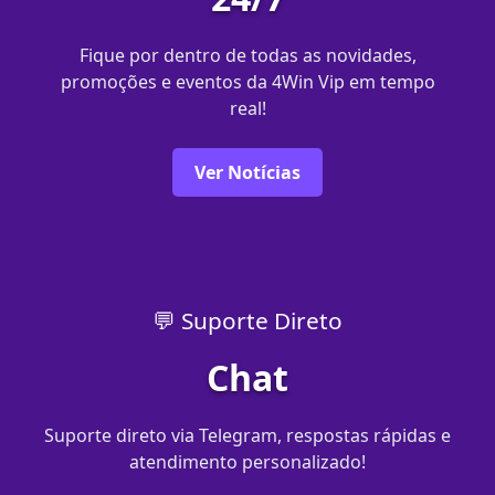
Fique por dentro de todas as novidades,
promoções e eventos da 4Win Vip em tempo
real!
Ver Notícias
💬 Suporte Direto
Chat
Suporte direto via Telegram, respostas rápidas e
atendimento personalizado!