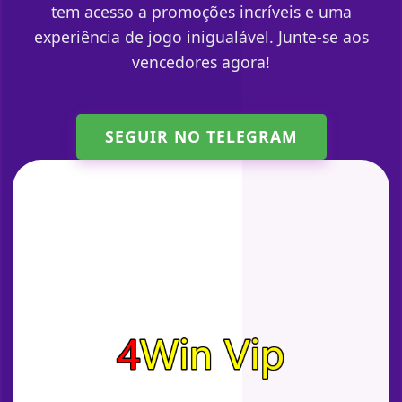
tem acesso a promoções incríveis e uma
experiência de jogo inigualável. Junte-se aos
vencedores agora!
SEGUIR NO TELEGRAM