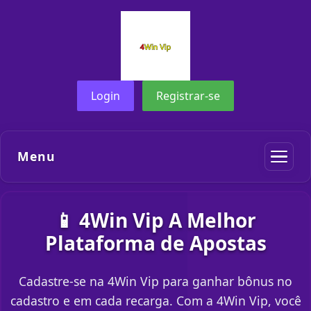
Login
Registrar-se
Menu
📱 4Win Vip A Melhor
Plataforma de Apostas
Cadastre-se na 4Win Vip para ganhar bônus no
cadastro e em cada recarga. Com a 4Win Vip, você