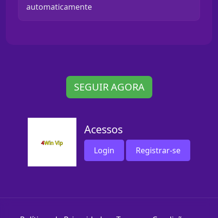
automaticamente
SEGUIR AGORA
Acessos
Login
Registrar-se