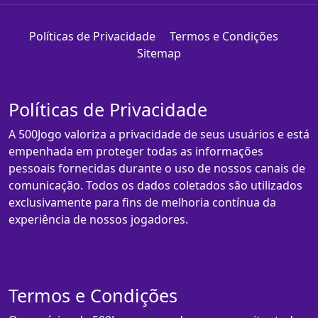
Políticas de Privacidade
Termos e Condições
Sitemap
Políticas de Privacidade
A 500Jogo valoriza a privacidade de seus usuários e está
empenhada em proteger todas as informações
pessoais fornecidas durante o uso de nossos canais de
comunicação. Todos os dados coletados são utilizados
exclusivamente para fins de melhoria contínua da
experiência de nossos jogadores.
Termos e Condições