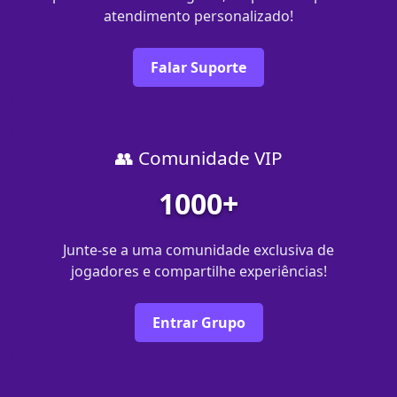
atendimento personalizado!
Falar Suporte
👥 Comunidade VIP
1000+
Junte-se a uma comunidade exclusiva de
jogadores e compartilhe experiências!
Entrar Grupo