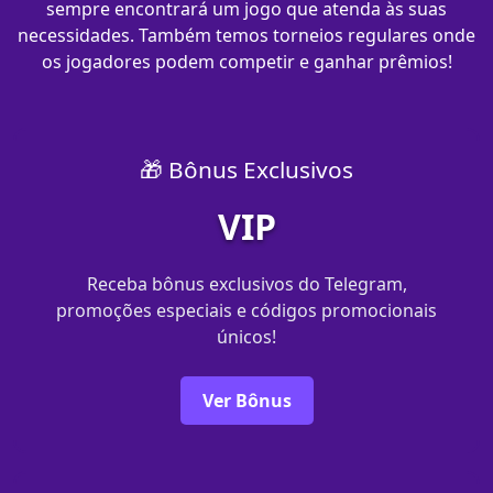
sempre encontrará um jogo que atenda às suas
necessidades. Também temos torneios regulares onde
os jogadores podem competir e ganhar prêmios!
🎁 Bônus Exclusivos
VIP
Receba bônus exclusivos do Telegram,
promoções especiais e códigos promocionais
únicos!
Ver Bônus