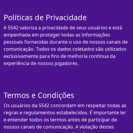
Políticas de Privacidade
A 5542 valoriza a privacidade de seus usuários e está
empenhada em proteger todas as informações
pessoais fornecidas durante o uso de nossos canais de
comunicação. Todos os dados coletados são utilizados
exclusivamente para fins de melhoria contínua da
experiência de nossos jogadores.
Termos e Condições
Os usuários da 5542 concordam em respeitar todas as
regras e regulamentos estabelecidos. É importante ler
e entender todos os termos antes de participar de
nossos canais de comunicação. A violação destes