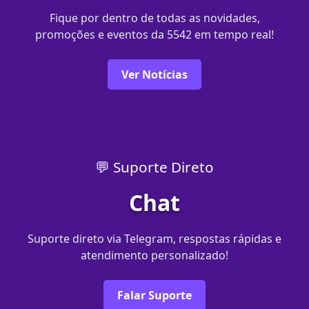
Fique por dentro de todas as novidades,
promoções e eventos da 5542 em tempo real!
Ver Notícias
💬 Suporte Direto
Chat
Suporte direto via Telegram, respostas rápidas e
atendimento personalizado!
Falar Suporte