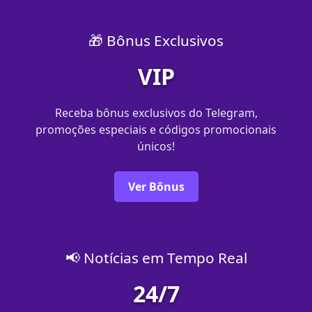
🎁 Bônus Exclusivos
VIP
Receba bônus exclusivos do Telegram,
promoções especiais e códigos promocionais
únicos!
Ver Bônus
📢 Notícias em Tempo Real
24/7