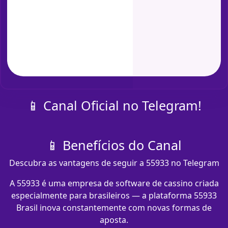
📱 Canal Oficial no Telegram!
📱 Benefícios do Canal
Descubra as vantagens de seguir a 55933 no Telegram
A 55933 é uma empresa de software de cassino criada
especialmente para brasileiros — a plataforma 55933
Brasil inova constantemente com novas formas de
aposta.