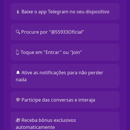
📱 Baixe o app Telegram no seu dispositivo
🔍 Procure por "@55933Oficial"
👆 Toque em "Entrar" ou "Join"
🔔 Ative as notificações para não perder
nada
💬 Participe das conversas e interaja
🎁 Receba bônus exclusivos
automaticamente