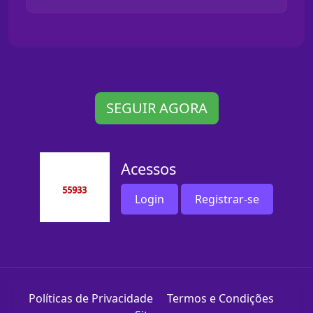
SEGUIR AGORA
Acessos
Login
Registrar-se
Políticas de Privacidade
Termos e Condições