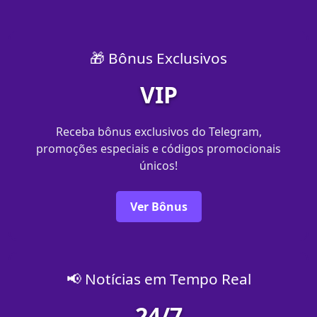
🎁 Bônus Exclusivos
VIP
Receba bônus exclusivos do Telegram,
promoções especiais e códigos promocionais
únicos!
Ver Bônus
📢 Notícias em Tempo Real
24/7