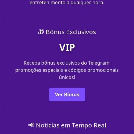
entretenimento a qualquer hora.
🎁 Bônus Exclusivos
VIP
Receba bônus exclusivos do Telegram,
promoções especiais e códigos promocionais
únicos!
Ver Bônus
📢 Notícias em Tempo Real