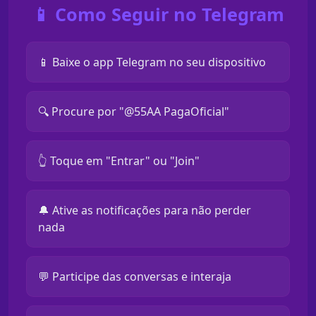
📱 Como Seguir no Telegram
📱 Baixe o app Telegram no seu dispositivo
🔍 Procure por "@55AA PagaOficial"
👆 Toque em "Entrar" ou "Join"
🔔 Ative as notificações para não perder
nada
💬 Participe das conversas e interaja