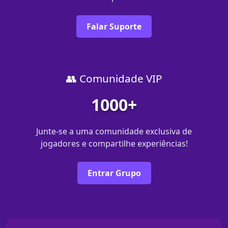
Falar Suporte
👥 Comunidade VIP
1000+
Junte-se a uma comunidade exclusiva de
jogadores e compartilhe experiências!
Entrar Grupo