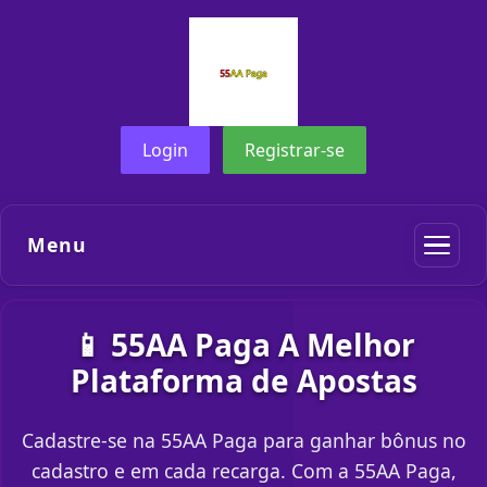
Login
Registrar-se
Menu
📱 55AA Paga A Melhor
Plataforma de Apostas
Cadastre-se na 55AA Paga para ganhar bônus no
cadastro e em cada recarga. Com a 55AA Paga,