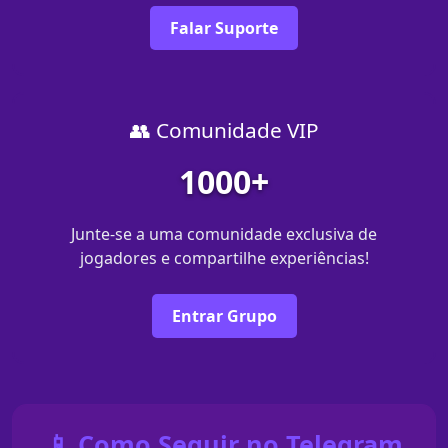
Falar Suporte
👥 Comunidade VIP
1000+
Junte-se a uma comunidade exclusiva de
jogadores e compartilhe experiências!
Entrar Grupo
📱 Como Seguir no Telegram