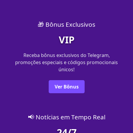
🎁 Bônus Exclusivos
VIP
Receba bônus exclusivos do Telegram,
promoções especiais e códigos promocionais
únicos!
Ver Bônus
📢 Notícias em Tempo Real
24/7