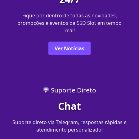
Fique por dentro de todas as novidades,
promoções e eventos da 55D Slot em tempo
real!
Ver Notícias
💬 Suporte Direto
Chat
Suporte direto via Telegram, respostas rápidas e
atendimento personalizado!