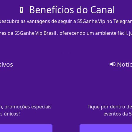
📱 Benefícios do Canal
Descubra as vantagens de seguir a 55Ganhe.Vip no Telegra
s da 55Ganhe.Vip Brasil , oferecendo um ambiente fácil, ju
sivos
📢 Notí
m, promoções especiais
Fique por dentro d
s únicos!
eventos da 