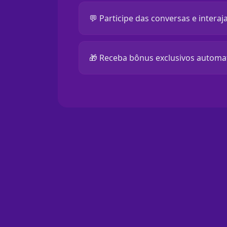
💬 Participe das conversas e interaj
🎁 Receba bônus exclusivos autom