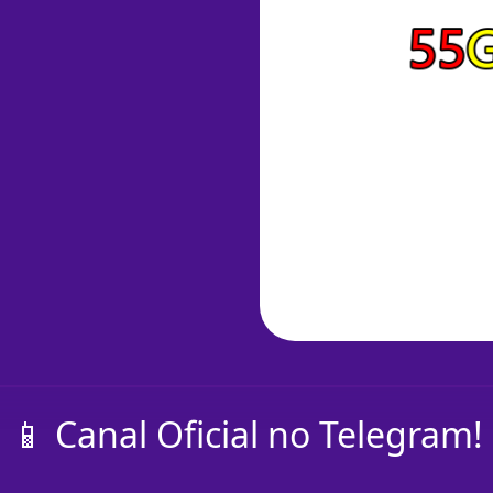
📱 Canal Oficial no Telegram!