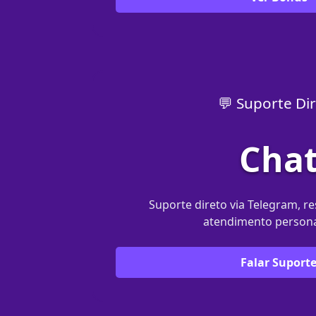
💬 Suporte Di
Cha
Suporte direto via Telegram, r
atendimento persona
Falar Suport