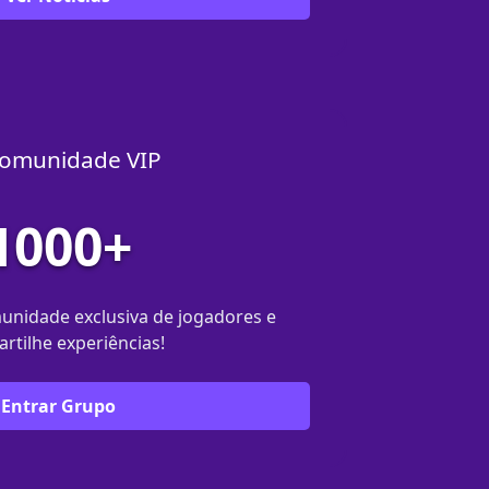
Comunidade VIP
1000+
unidade exclusiva de jogadores e
rtilhe experiências!
Entrar Grupo