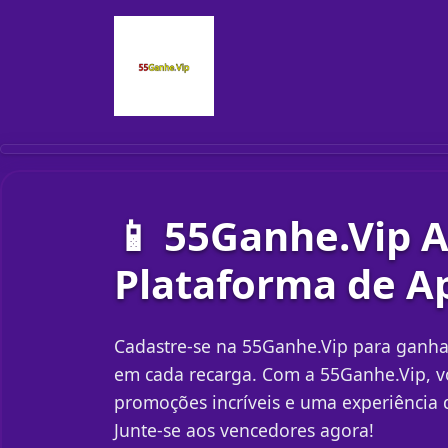
📱 55Ganhe.Vip 
Plataforma de A
Cadastre-se na 55Ganhe.Vip para ganha
em cada recarga. Com a 55Ganhe.Vip, v
promoções incríveis e uma experiência d
Junte-se aos vencedores agora!