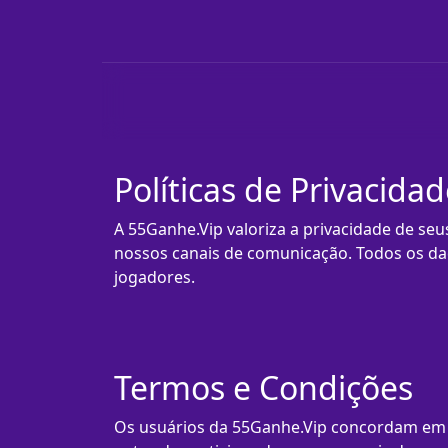
Políticas de Privacida
A 55Ganhe.Vip valoriza a privacidade de se
nossos canais de comunicação. Todos os dad
jogadores.
Termos e Condições
Os usuários da 55Ganhe.Vip concordam em r