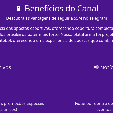
📱 Benefícios do Canal
Descubra as vantagens de seguir a 55M no Telegram
cia das apostas esportivas, oferecendo cobertura completa
os brasileiros bater mais forte. Nossa plataforma foi proj
tebol, oferecendo uma experiência de apostas que combin
sivos
📢 Notí
m, promoções especiais
Fique por dentro d
s únicos!
eventos 