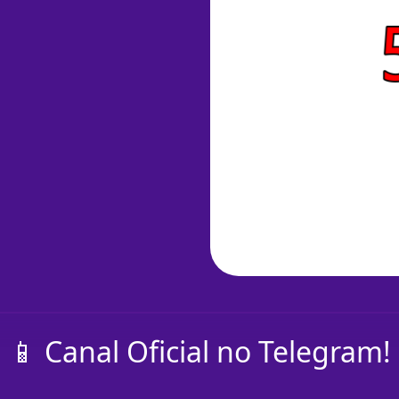
📱 Canal Oficial no Telegram!