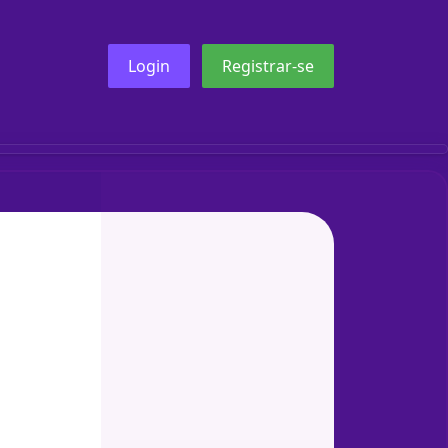
Login
Registrar-se