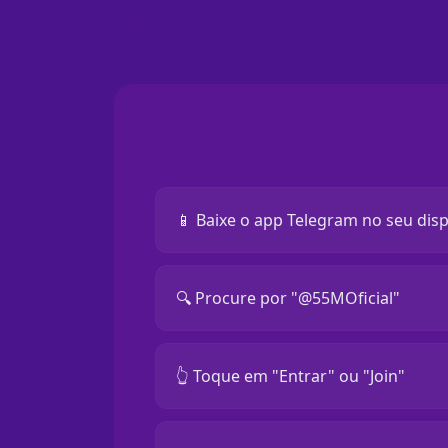
📱 Baixe o app Telegram no seu disp
🔍 Procure por "@55MOficial"
👆 Toque em "Entrar" ou "Join"