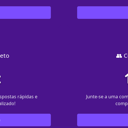
reto
👥 
t
espostas rápidas e
Junte-se a uma com
lizado!
compa
e