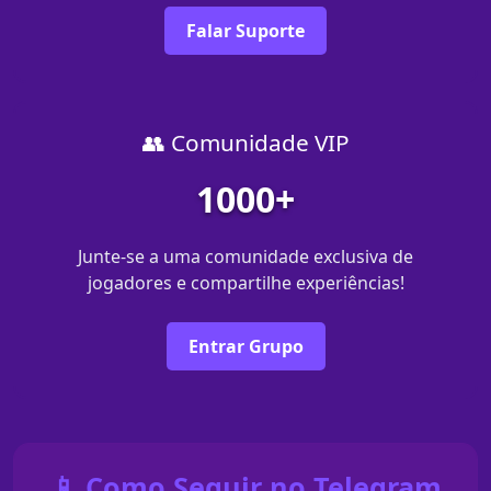
Falar Suporte
👥 Comunidade VIP
1000+
Junte-se a uma comunidade exclusiva de
jogadores e compartilhe experiências!
Entrar Grupo
📱 Como Seguir no Telegram