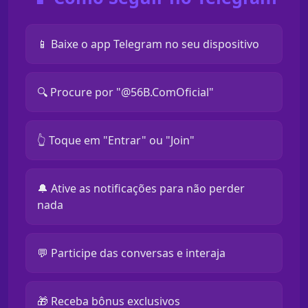
📱 Baixe o app Telegram no seu dispositivo
🔍 Procure por "@56B.ComOficial"
👆 Toque em "Entrar" ou "Join"
🔔 Ative as notificações para não perder
nada
💬 Participe das conversas e interaja
🎁 Receba bônus exclusivos