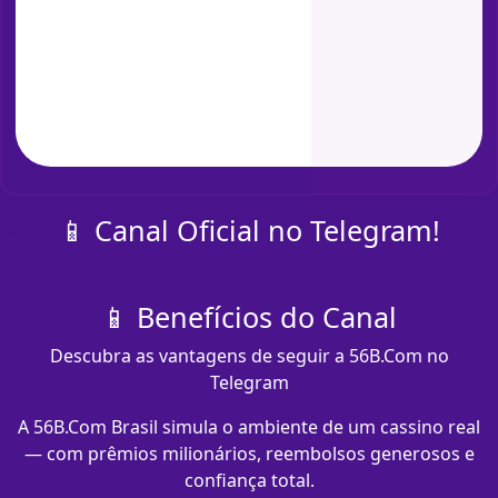
📱 Canal Oficial no Telegram!
📱 Benefícios do Canal
Descubra as vantagens de seguir a 56B.Com no
Telegram
A 56B.Com Brasil simula o ambiente de um cassino real
— com prêmios milionários, reembolsos generosos e
confiança total.