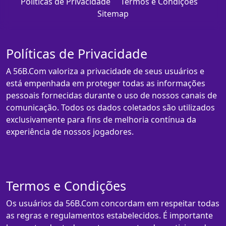
Políticas de Privacidade
Termos e Condições
Sitemap
Políticas de Privacidade
A 56B.Com valoriza a privacidade de seus usuários e
está empenhada em proteger todas as informações
pessoais fornecidas durante o uso de nossos canais de
comunicação. Todos os dados coletados são utilizados
exclusivamente para fins de melhoria contínua da
experiência de nossos jogadores.
Termos e Condições
Os usuários da 56B.Com concordam em respeitar todas
as regras e regulamentos estabelecidos. É importante