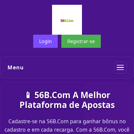
Login
Registrar-se
Menu
📱 56B.Com A Melhor
Plataforma de Apostas
Cadastre-se na 56B.Com para ganhar bônus no
cadastro e em cada recarga. Com a 56B.Com, você