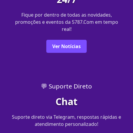
Fique por dentro de todas as novidades,
promoções e eventos da 5787.Com em tempo
real!
Ver Notícias
💬 Suporte Direto
Chat
Suporte direto via Telegram, respostas rápidas e
atendimento personalizado!