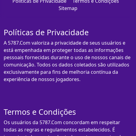
Políticas de Privacidade
Termos e Condições
Sitemap
Políticas de Privacidade
A 5787.Com valoriza a privacidade de seus usuários e
está empenhada em proteger todas as informações
pessoais fornecidas durante o uso de nossos canais de
comunicação. Todos os dados coletados são utilizados
exclusivamente para fins de melhoria contínua da
experiência de nossos jogadores.
Termos e Condições
Os usuários da 5787.Com concordam em respeitar
todas as regras e regulamentos estabelecidos. É