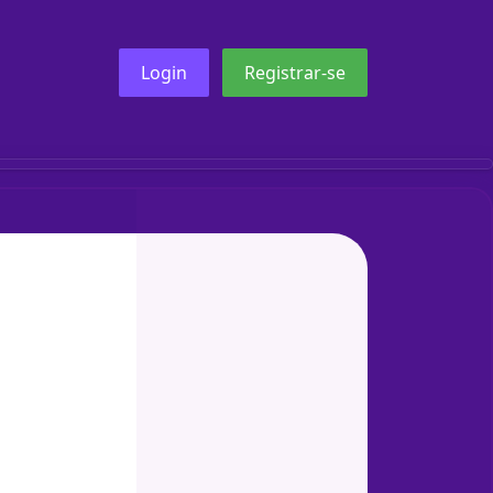
Login
Registrar-se