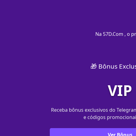
Na 57D.Com , o p
🎁 Bônus Exclu
VIP
Receba bônus exclusivos do Telegra
e códigos promocionai
Ver Bônus