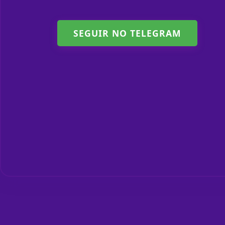
SEGUIR NO TELEGRAM