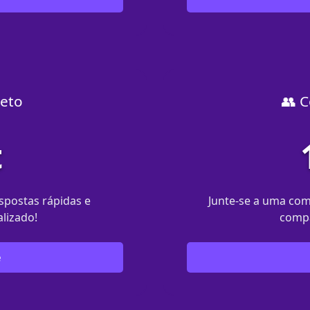
reto
👥 
t
espostas rápidas e
Junte-se a uma com
lizado!
compa
e