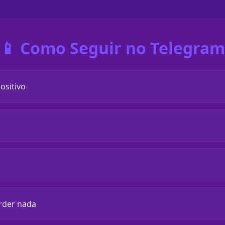
📱 Como Seguir no Telegram
ositivo
erder nada