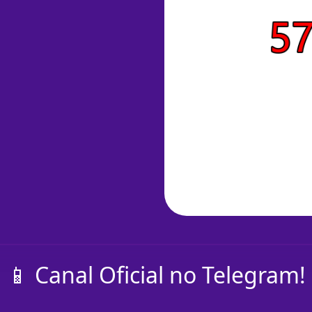
📱 Canal Oficial no Telegram!