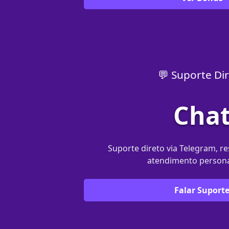
💬 Suporte Di
Cha
Suporte direto via Telegram, r
atendimento persona
Falar Suport