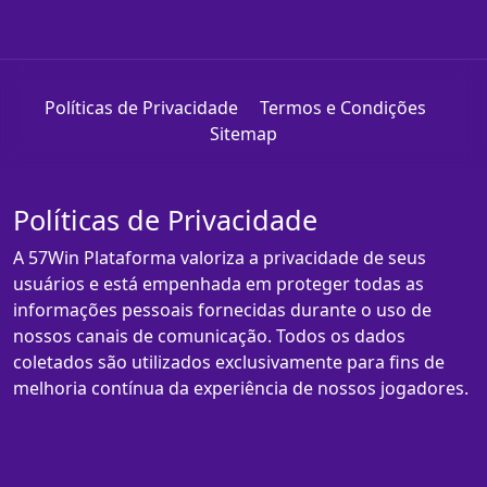
Políticas de Privacidade
Termos e Condições
Sitemap
Políticas de Privacidade
A 57Win Plataforma valoriza a privacidade de seus
usuários e está empenhada em proteger todas as
informações pessoais fornecidas durante o uso de
nossos canais de comunicação. Todos os dados
coletados são utilizados exclusivamente para fins de
melhoria contínua da experiência de nossos jogadores.