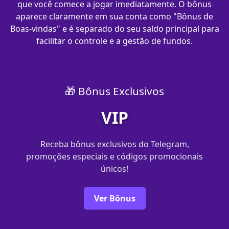
que você comece a jogar imediatamente. O bônus
aparece claramente em sua conta como "Bônus de
Boas-vindas" e é separado do seu saldo principal para
facilitar o controle e a gestão de fundos.
🎁 Bônus Exclusivos
VIP
Receba bônus exclusivos do Telegram,
promoções especiais e códigos promocionais
únicos!
Ver Bônus