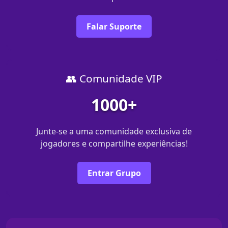
Falar Suporte
👥 Comunidade VIP
1000+
Junte-se a uma comunidade exclusiva de
jogadores e compartilhe experiências!
Entrar Grupo