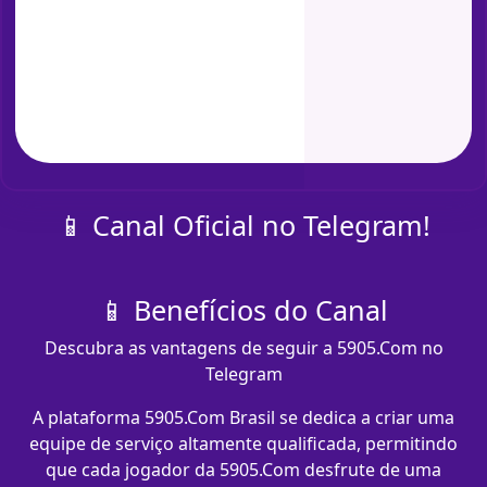
📱 Canal Oficial no Telegram!
📱 Benefícios do Canal
Descubra as vantagens de seguir a 5905.Com no
Telegram
A plataforma 5905.Com Brasil se dedica a criar uma
equipe de serviço altamente qualificada, permitindo
que cada jogador da 5905.Com desfrute de uma