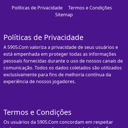
Políticas de Privacidade
Termos e Condições
Sitemap
Políticas de Privacidade
A 5905.Com valoriza a privacidade de seus usuários e
está empenhada em proteger todas as informações
pessoais fornecidas durante o uso de nossos canais de
comunicação. Todos os dados coletados são utilizados
exclusivamente para fins de melhoria contínua da
experiência de nossos jogadores.
Termos e Condições
Os usuários da 5905.Com concordam em respeitar