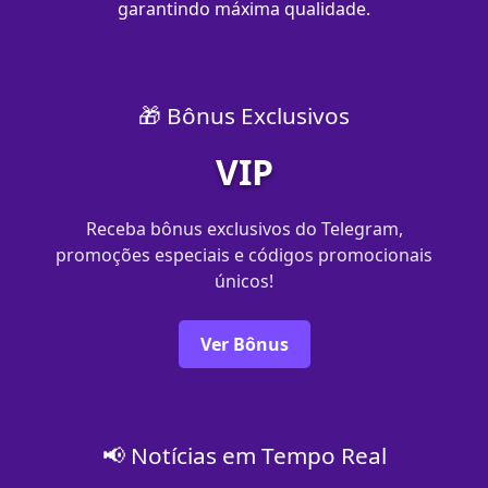
garantindo máxima qualidade.
🎁 Bônus Exclusivos
VIP
Receba bônus exclusivos do Telegram,
promoções especiais e códigos promocionais
únicos!
Ver Bônus
📢 Notícias em Tempo Real